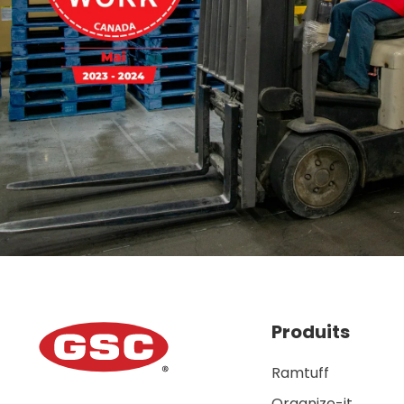
Produits
Ramtuff
Organize-it