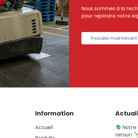
Nous sommes à la rech
pour rejoindre notre équ
Postulez maintenant
Information
Actual
Accueil
Notre t
retour!
Produits