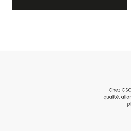
Chez GSC,
qualité, all
p